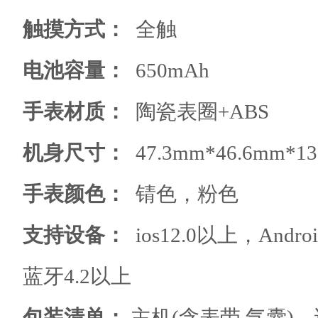
触摸方式
：
全触
电池容量
：
650mAh
手表材质
：
陶瓷表圈+ABS
机身尺寸
：
47.3mm*46.6mm*1
手表颜色
：
锖色，粉色
支持设备
：
ios12.0以上，Andr
蓝牙4.2以上
包装清单：
主机(含表带,气囊)